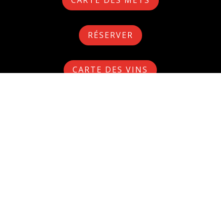
CARTE DES METS
RÉSERVER
CARTE DES VINS
La Terrasse
Notre terrasse avec véranda est le joyau de
notre établissement, offrant une expérience
unique où confort et vue panoramique sur la